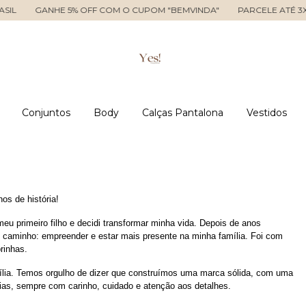
 5% OFF COM O CUPOM "BEMVINDA"
PARCELE ATÉ 3X SEM JUROS
Conjuntos
Body
Calças Pantalona
Vestidos
os de história!
u primeiro filho e decidi transformar minha vida. Depois de anos 
 caminho: empreender e estar mais presente na minha família. Foi com 
rinhas.
ília. Temos orgulho de dizer que construímos uma marca sólida, com uma 
dias, sempre com carinho, cuidado e atenção aos detalhes.